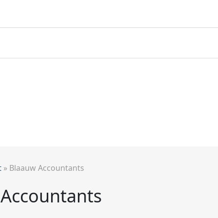
t
»
Blaauw Accountants
 Accountants