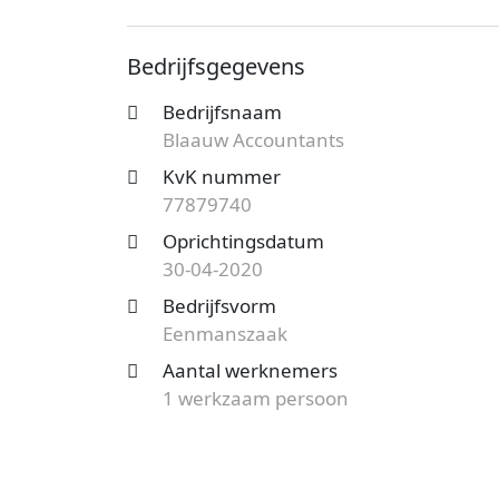
bekend onder nummer 77879740. De ond
vestiging telt 1 werknemer. Onderstaand v
Bedrijfsgegevens
Op zoek naar een accountantskantoor uit
Bedrijfsnaam
mogelijkheden?
Start nu je gratis offer
Blaauw Accountants
het aanbod en bespaar op de kosten!
KvK nummer
77879740
Oprichtingsdatum
30-04-2020
Bedrijfsvorm
Eenmanszaak
Aantal werknemers
1 werkzaam persoon