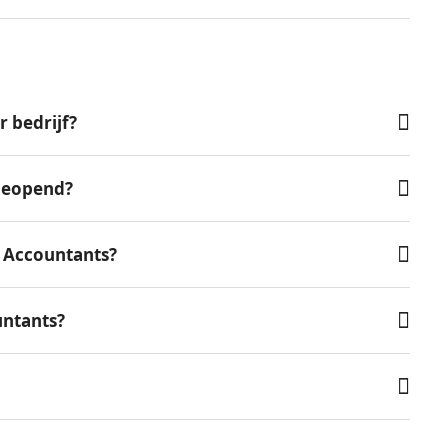
 bedrijf?
 geopend?
 Accountants?
untants?