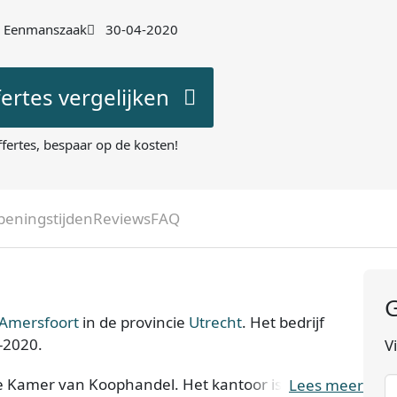
Eenmanszaak
30-04-2020
fertes vergelijken
ffertes, bespaar op de kosten!
peningstijden
Reviews
FAQ
G
 Amersfoort
in de provincie
Utrecht
. Het bedrijf
-2020.
V
e Kamer van Koophandel. Het kantoor is bij de KvK
Lees meer