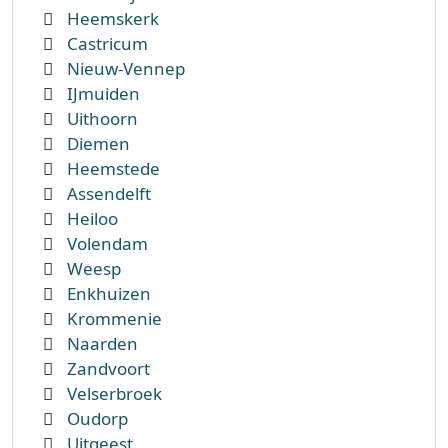
Heemskerk
Castricum
Nieuw-Vennep
IJmuiden
Uithoorn
Diemen
Heemstede
Assendelft
Heiloo
Volendam
Weesp
Enkhuizen
Krommenie
Naarden
Zandvoort
Velserbroek
Oudorp
Uitgeest