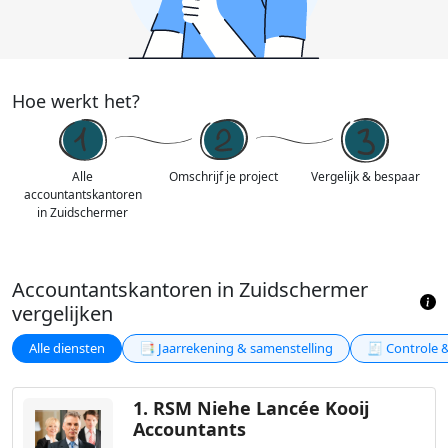
Hoe werkt het?
Alle
Omschrijf je project
Vergelijk & bespaar
accountantskantoren
in Zuidschermer
Accountantskantoren in Zuidschermer
vergelijken
Alle diensten
📑 Jaarrekening & samenstelling
🧾 Controle 
1.
RSM Niehe Lancée Kooij
Accountants