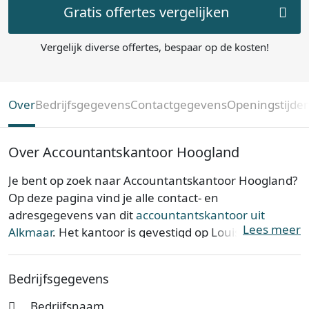
Gratis offertes vergelijken
Vergelijk diverse offertes, bespaar op de kosten!
Over
Bedrijfsgegevens
Contactgegevens
Openingstijde
Over Accountantskantoor Hoogland
Je bent op zoek naar Accountantskantoor Hoogland?
Op deze pagina vind je alle contact- en
adresgegevens van dit
accountantskantoor uit
Lees meer
Alkmaar
. Het kantoor is gevestigd op Louise
Henriettestraat 25 in de provincie
Noord-Holland
.
Accountantskantoor Hoogland is opgericht op 09-02-
Bedrijfsgegevens
2011.
Bedrijfsnaam