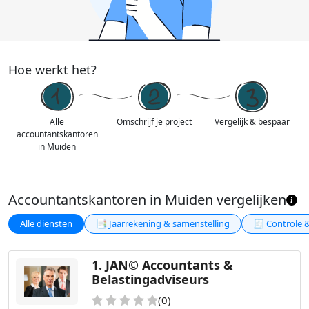
Hoe werkt het?
Alle
Omschrijf je project
Vergelijk & bespaar
accountantskantoren
in Muiden
Accountantskantoren in Muiden vergelijken
Alle diensten
📑 Jaarrekening & samenstelling
🧾 Controle 
1.
JAN© Accountants &
Belastingadviseurs
(0)