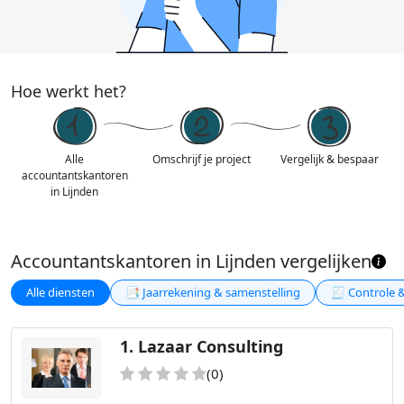
Hoe werkt het?
Alle
Omschrijf je project
Vergelijk & bespaar
accountantskantoren
in Lijnden
Accountantskantoren in Lijnden vergelijken
Alle diensten
📑 Jaarrekening & samenstelling
🧾 Controle 
1.
Lazaar Consulting
(0)