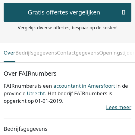
Gratis offertes vergelijken
Vergelijk diverse offertes, bespaar op de kosten!
Over
Bedrijfsgegevens
Contactgegevens
Openingstijde
Over FAIRnumbers
FAIRnumbers is een
accountant in Amersfoort
in de
provincie
Utrecht
. Het bedrijf FAIRnumbers is
opgericht op 01-01-2019.
Lees meer
FAIRnumbers is ingeschreven bij de Kamer van
Koophandel. Het kantoor is bij de KvK bekend onder
Bedrijfsgegevens
nummer 73538388. De ondernemingsvorm is een