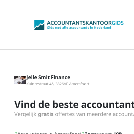
Jelle Smit Finance
Kuinrestraat 45, 3826AE Amersfoort
Vind de beste accountant
Vergelijk
gratis
offertes van meerdere account
Accountants in Amersfoort
Bespaar tot 40%