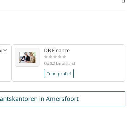
vies
DB Finance
Op 0.2 km afstand
Toon profiel
antskantoren in Amersfoort