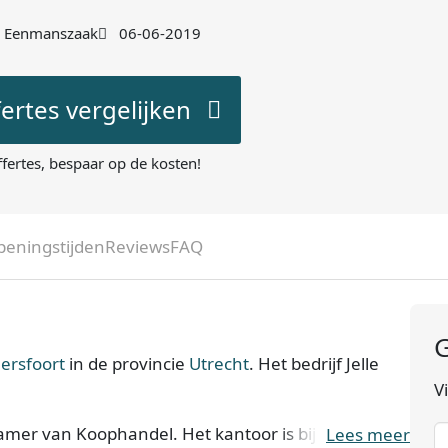
Eenmanszaak
06-06-2019
fertes vergelijken
ffertes, bespaar op de kosten!
peningstijden
Reviews
FAQ
G
ersfoort
in de provincie
Utrecht
. Het bedrijf Jelle
V
 Kamer van Koophandel. Het kantoor is bij de KvK
Lees meer