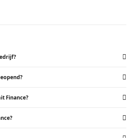
edrijf?
 geopend?
it Finance?
ance?