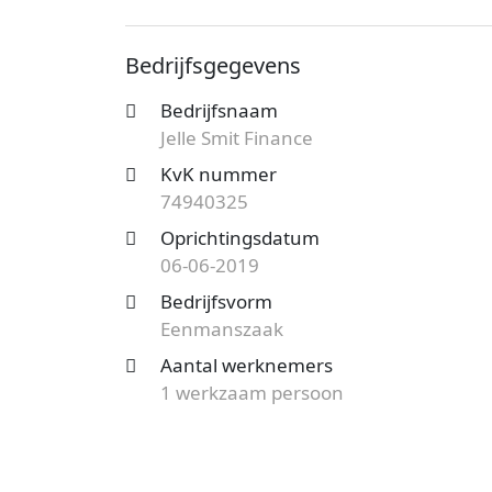
bekend onder nummer 74940325. De ond
vestiging telt 1 werknemer. Onderstaand v
Bedrijfsgegevens
Op zoek naar een accountantskantoor uit
Bedrijfsnaam
mogelijkheden?
Start nu je gratis offer
Jelle Smit Finance
het aanbod en bespaar op de kosten!
KvK nummer
74940325
Oprichtingsdatum
06-06-2019
Bedrijfsvorm
Eenmanszaak
Aantal werknemers
1 werkzaam persoon