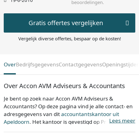
19-6-2010
beoordelingen.
Gratis offertes vergelijken
Vergelijk diverse offertes, bespaar op de kosten!
Over
Bedrijfsgegevens
Contactgegevens
Openingstijde
Over Accon AVM Adviseurs & Accountants
Je bent op zoek naar Accon AVM Adviseurs &
Accountants? Op deze pagina vind je alle contact- en
adresgegevens van dit
accountantskantoor uit
Lees meer
Apeldoorn
. Het kantoor is gevestigd op Prins Willem-
Alexanderlaan 721 in de provincie
Gelderland
. Accon
AVM Adviseurs & Accountants is opgericht op 19-06-