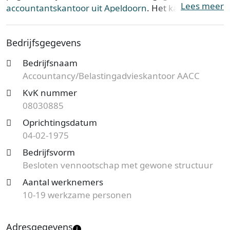
Lees meer
accountantskantoor uit Apeldoorn
. Het kantoor is
gevestigd op Deventerstraat 89 in de provincie
Gelderland
. Accountancy/Belastingadvieskantoor
Bedrijfsgegevens
AACC is opgericht op 04-02-1975.
Bedrijfsnaam
Accountancy/Belastingadvieskantoor AACC is bij de
Accountancy/Belastingadvieskantoor AACC
Kamer van Koophandel bekend onder KvK-nummer
KvK nummer
08030885. De ondernemingsvorm van het dit
08030885
kantoor is een Besloten vennootschap met gewone
structuur en de vestiging aan de Deventerstraat telt
Oprichtingsdatum
10 werknemers.
04-02-1975
Bedrijfsvorm
Ben je op zoek naar een accountantskantoor uit
Besloten vennootschap met gewone structuur
Apeldoorn en ben je benieuwd naar de tarieven?
Aantal werknemers
Start nu je gratis offerteaanvraag
en je ontvangt
10-19 werkzame personen
spoedig reactie van specialisten bij jou uit de buurt.
Kies een vakkundig kantoor en bespaar op de
kosten!
Adresgegevens