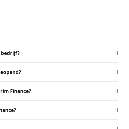
bedrijf?
 geopend?
rim Finance?
inance?