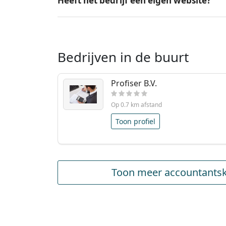
Heeft het bedrijf een eigen website?
Bedrijven in de buurt
Profiser B.V.
Op 0.7 km afstand
Toon profiel
Toon meer accountantska