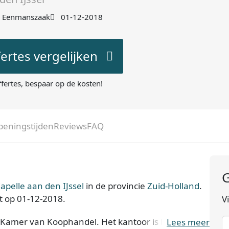
Eenmanszaak
01-12-2018
fertes vergelijken
ffertes, bespaar op de kosten!
peningstijden
Reviews
FAQ
G
apelle aan den IJssel
in de provincie
Zuid-Holland
.
ht op 01-12-2018.
V
 Kamer van Koophandel. Het kantoor is bij de KvK
Lees meer