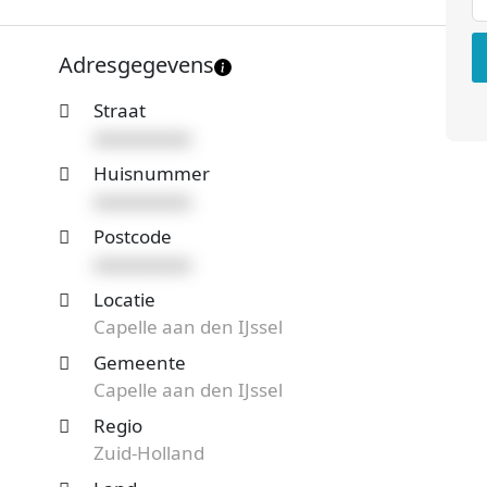
ernemingsvorm is een Eenmanszaak en de
ind je meer gegevens van dit bedrijf.
Adresgegevens
Capelle aan den IJssel en benieuwd naar de prijzen
Straat
ferteaanvraag
en je ontvangt spoedig reactie.
xxxxxxxxxx
sten!
Huisnummer
xxxxxxxxxx
Postcode
xxxxxxxxxx
Locatie
Capelle aan den IJssel
Gemeente
Capelle aan den IJssel
Regio
Zuid-Holland