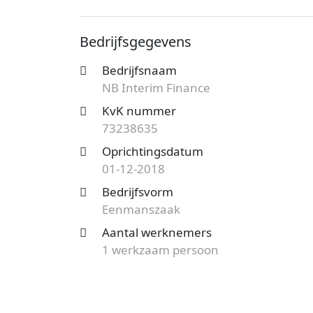
bekend onder nummer 73238635. De ond
vestiging telt 1 werknemer. Onderstaand v
Bedrijfsgegevens
Op zoek naar een accountantskantoor uit 
Bedrijfsnaam
en mogelijkheden?
Start nu je gratis of
NB Interim Finance
Vergelijk het aanbod en bespaar op de ko
KvK nummer
73238635
Oprichtingsdatum
01-12-2018
Bedrijfsvorm
Eenmanszaak
Aantal werknemers
1 werkzaam persoon