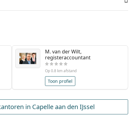
M. van der Wilt,
registeraccountant
Op 0.8 km afstand
Toon profiel
ntoren in Capelle aan den IJssel