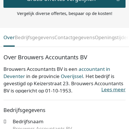
Vergelijk diverse offertes, bespaar op de kosten!
Over
Bedrijfsgegevens
Contactgegevens
Openingstijde
Over Brouwers Accountants BV
Brouwers Accountants BV is een
accountant in
Deventer
in de provincie
Overijssel
. Het bedrijf is
gevestigd op Keizerstraat 23. Brouwers Accountants
Lees meer
BV is opgericht op 01-10-1953.
Brouwers Accountants BV is ingeschreven bij de
Bedrijfsgegevens
Kamer van Koophandel. Het kantoor is bij de KvK
bekend onder nummer 05046145. De
Bedrijfsnaam
ondernemingsvorm is een Besloten Vennootschap
Brouwers Accountants BV