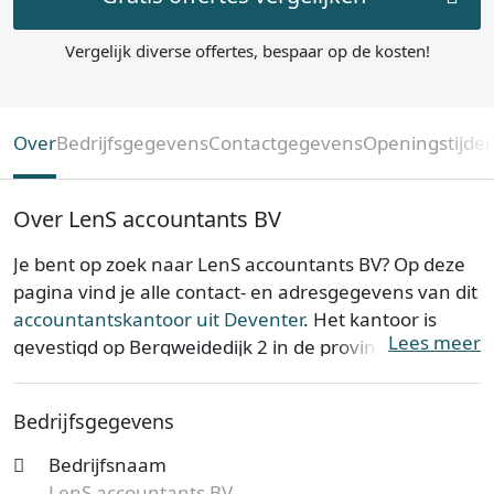
Vergelijk diverse offertes, bespaar op de kosten!
Over
Bedrijfsgegevens
Contactgegevens
Openingstijde
Over LenS accountants BV
Je bent op zoek naar LenS accountants BV? Op deze
pagina vind je alle contact- en adresgegevens van dit
accountantskantoor uit Deventer
. Het kantoor is
Lees meer
gevestigd op Bergweidedijk 2 in de provincie
Overijssel
. LenS accountants BV is opgericht op 27-
01-2010.
Bedrijfsgegevens
LenS accountants BV is bij de Kamer van Koophandel
Bedrijfsnaam
bekend onder KvK-nummer 05064666. De
LenS accountants BV