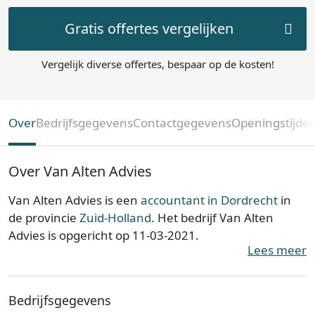
Gratis offertes vergelijken
Vergelijk diverse offertes, bespaar op de kosten!
Over
Bedrijfsgegevens
Contactgegevens
Openingstijde
Over Van Alten Advies
Van Alten Advies is een
accountant in Dordrecht
in
de provincie
Zuid-Holland
. Het bedrijf Van Alten
Advies is opgericht op 11-03-2021.
Lees meer
Van Alten Advies is ingeschreven bij de Kamer van
Koophandel. Het kantoor is bij de KvK bekend onder
Bedrijfsgegevens
nummer 82025703. De ondernemingsvorm is een