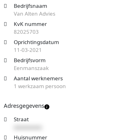
Eenmanszaak en de vestiging telt 1 werknemer.
Bedrijfsnaam
Onderstaand vind je meer gegevens van dit bedrijf.
Van Alten Advies
Op zoek naar een accountantskantoor uit Dordrecht
KvK nummer
en benieuwd naar de prijzen en mogelijkheden?
82025703
Start nu je gratis offerteaanvraag
en je ontvangt
Oprichtingsdatum
spoedig reactie. Vergelijk het aanbod en bespaar op
11-03-2021
de kosten!
Bedrijfsvorm
Eenmanszaak
Aantal werknemers
1 werkzaam persoon
Adresgegevens
Straat
xxxxxxxxxx
Huisnummer