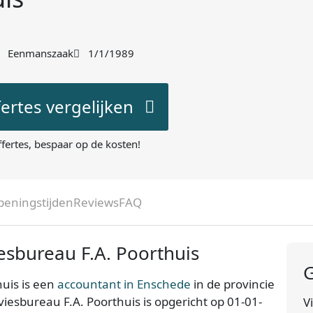
Eenmanszaak
1/1/1989
fertes vergelijken
ffertes, bespaar op de kosten!
peningstijden
Reviews
FAQ
esbureau F.A. Poorthuis
G
huis is een
accountant in Enschede
in de provincie
dviesbureau F.A. Poorthuis is opgericht op 01-01-
V