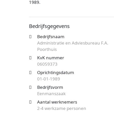
1989.
Administratie en Adviesbureau F.A. Poort
Het kantoor is bij de KvK bekend onder
Bedrijfsgegevens
Eenmanszaak en de vestiging telt 2 werk
bedrijf.
Bedrijfsnaam
Administratie en Adviesbureau F.A.
Op zoek naar een accountantskantoor uit
Poorthuis
mogelijkheden?
Start nu je gratis offer
het aanbod en bespaar op de kosten!
KvK nummer
06059373
Oprichtingsdatum
01-01-1989
Bedrijfsvorm
Eenmanszaak
Aantal werknemers
2-4 werkzame personen