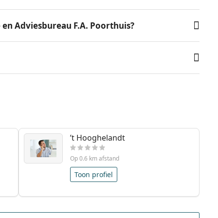
e en Adviesbureau F.A. Poorthuis?
’t Hooghelandt
Op 0.6 km afstand
Toon profiel