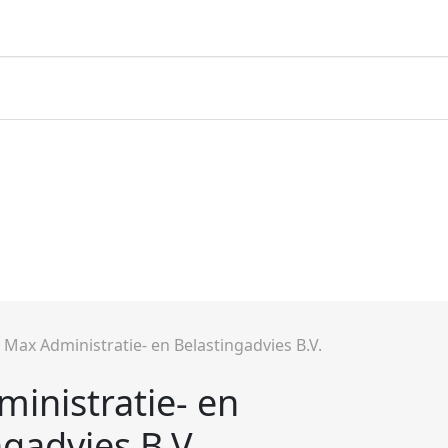
»
Max Administratie- en Belastingadvies B.V.
inistratie- en
ngadvies B.V.