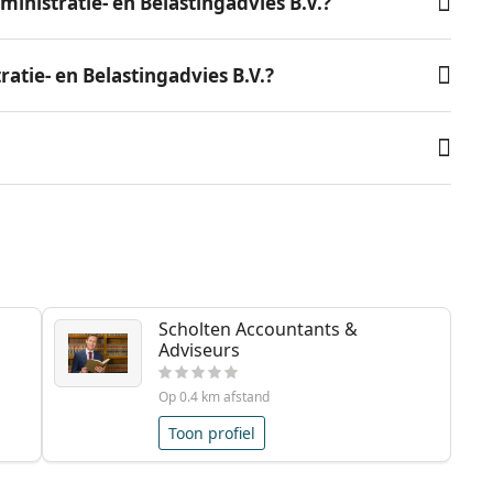
nistratie- en Belastingadvies B.V.?
atie- en Belastingadvies B.V.?
Scholten Accountants &
Adviseurs
Op 0.4 km afstand
Toon profiel