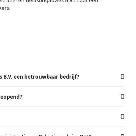
tratie- en Belastingadvies B.V.? Laat een
kers.
s B.V. een betrouwbaar bedrijf?
 geopend?