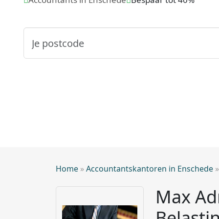
Home
»
Accountantskantoren in Enschede
Max Adm
Belasti