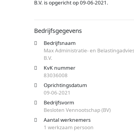
B.V. is opgericht op 09-06-2021.
Max Administratie- en Belastingadvies B.
kantoor is bij de KvK bekend onder num
Bedrijfsgegevens
Besloten Vennootschap (BV) en de vestigi
Onderstaand vind je meer gegevens van di
Bedrijfsnaam
Max Administratie- en Belastingadvie
Op zoek naar een accountantskantoor uit
B.V.
mogelijkheden?
Start nu je gratis offer
het aanbod en bespaar op de kosten!
KvK nummer
83036008
Oprichtingsdatum
09-06-2021
Bedrijfsvorm
Besloten Vennootschap (BV)
Aantal werknemers
1 werkzaam persoon