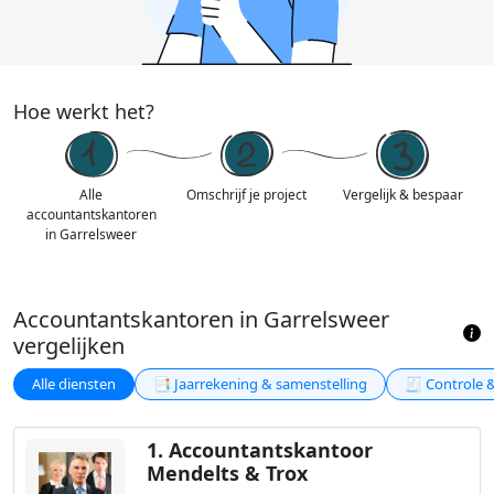
Hoe werkt het?
Alle
Omschrijf je project
Vergelijk & bespaar
accountantskantoren
in Garrelsweer
Accountantskantoren in Garrelsweer
vergelijken
Alle diensten
📑 Jaarrekening & samenstelling
🧾 Controle 
1.
Accountantskantoor
Mendelts & Trox