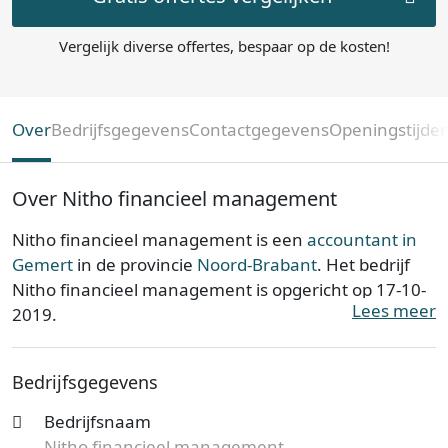
Vergelijk diverse offertes, bespaar op de kosten!
Over
Bedrijfsgegevens
Contactgegevens
Openingstijde
Over Nitho financieel management
Nitho financieel management is een
accountant in
Gemert
in de provincie
Noord-Brabant
. Het bedrijf
Nitho financieel management is opgericht op 17-10-
Lees meer
2019.
Nitho financieel management is ingeschreven bij de
Bedrijfsgegevens
Kamer van Koophandel. Het kantoor is bij de KvK
bekend onder nummer 76064220. De
Bedrijfsnaam
ondernemingsvorm is een Eenmanszaak en de
Nitho financieel management