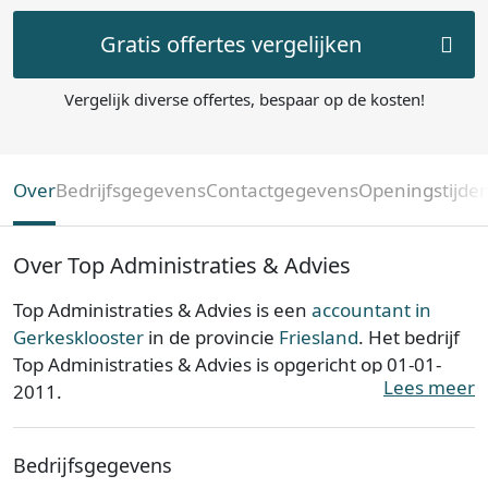
Gratis offertes vergelijken
Vergelijk diverse offertes, bespaar op de kosten!
Over
Bedrijfsgegevens
Contactgegevens
Openingstijde
Over Top Administraties & Advies
Top Administraties & Advies is een
accountant in
Gerkesklooster
in de provincie
Friesland
. Het bedrijf
Top Administraties & Advies is opgericht op 01-01-
Lees meer
2011.
Top Administraties & Advies is ingeschreven bij de
Bedrijfsgegevens
Kamer van Koophandel. Het kantoor is bij de KvK