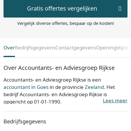
Gratis offertes vergelijken
Vergelijk diverse offertes, bespaar op de kosten!
Over
Bedrijfsgegevens
Contactgegevens
Openingstijde
Over Accountants- en Adviesgroep Rijkse
Accountants- en Adviesgroep Rijkse is een
accountant in Goes
in de provincie
Zeeland
. Het
bedrijf Accountants- en Adviesgroep Rijkse is
Lees meer
opgericht op 01-01-1990.
Accountants- en Adviesgroep Rijkse is ingeschreven
Bedrijfsgegevens
bij de Kamer van Koophandel. Het kantoor is bij de
KvK bekend onder nummer 20168252. De