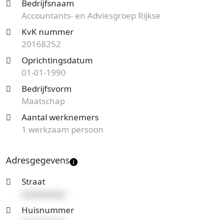
Bedrijfsnaam
ondernemingsvorm is een Maatschap en de
Accountants- en Adviesgroep Rijkse
vestiging telt 1 werknemer. Onderstaand vind je
KvK nummer
meer gegevens van dit bedrijf.
20168252
Op zoek naar een accountantskantoor uit Goes en
Oprichtingsdatum
benieuwd naar de prijzen en mogelijkheden?
Start
01-01-1990
nu je gratis offerteaanvraag
en je ontvangt spoedig
Bedrijfsvorm
reactie. Vergelijk het aanbod en bespaar op de
Maatschap
kosten!
Aantal werknemers
1 werkzaam persoon
Adresgegevens
Straat
xxxxxxxxxx
Huisnummer