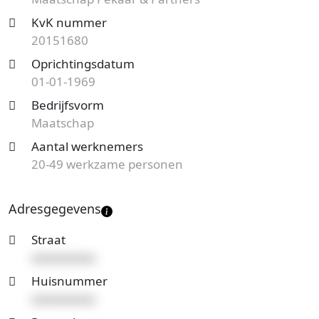
meer gegevens van dit bedrijf.
KvK nummer
Op zoek naar een accountantskantoor uit Goes en
20151680
benieuwd naar de prijzen en mogelijkheden?
Start
Oprichtingsdatum
nu je gratis offerteaanvraag
en je ontvangt spoedig
01-01-1969
reactie. Vergelijk het aanbod en bespaar op de
Bedrijfsvorm
kosten!
Maatschap
Aantal werknemers
20-49 werkzame personen
Adresgegevens
Straat
xxxxxxxxxx
Huisnummer
xxxxxxxxxx