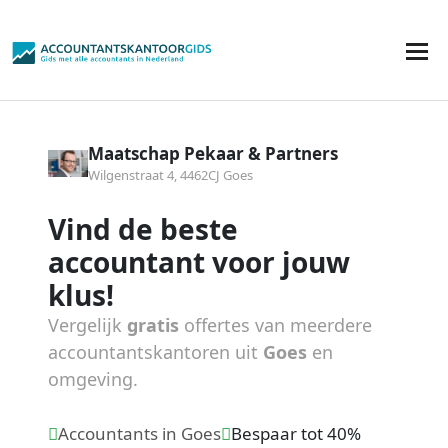
Maatschap Pekaar & Partners
Wilgenstraat 4, 4462CJ Goes
Vind de beste
accountant voor jouw
klus!
Vergelijk
gratis
offertes van meerdere
accountantskantoren uit
Goes
en
omgeving.
Accountants in Goes
Bespaar tot 40%