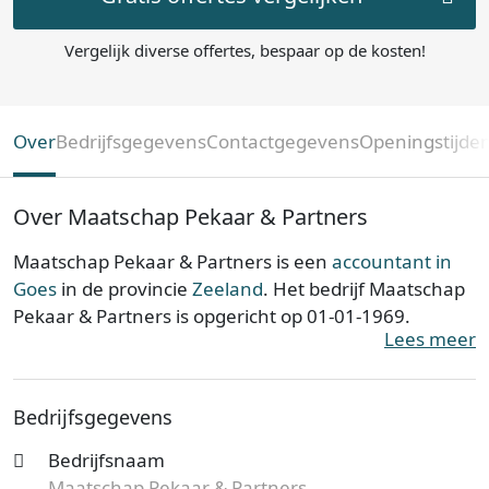
Vergelijk diverse offertes, bespaar op de kosten!
Over
Bedrijfsgegevens
Contactgegevens
Openingstijde
Over Maatschap Pekaar & Partners
Maatschap Pekaar & Partners is een
accountant in
Goes
in de provincie
Zeeland
. Het bedrijf Maatschap
Pekaar & Partners is opgericht op 01-01-1969.
Lees meer
Maatschap Pekaar & Partners is ingeschreven bij de
Kamer van Koophandel. Het kantoor is bij de KvK
Bedrijfsgegevens
bekend onder nummer 20151680. De
ondernemingsvorm is een Maatschap en de
Bedrijfsnaam
vestiging telt 20 werknemers. Onderstaand vind je
Maatschap Pekaar & Partners