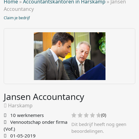
Home
»
Accountantskantoren in Harskamp
»
Jansen
Accountancy
Claim je bedrijf
Jansen Accountancy
Harskamp
10 werknemers
(0)
Vennootschap onder firma
Dit bedrijf heeft nog geen
(Vof.)
beoordelingen.
01-05-2019