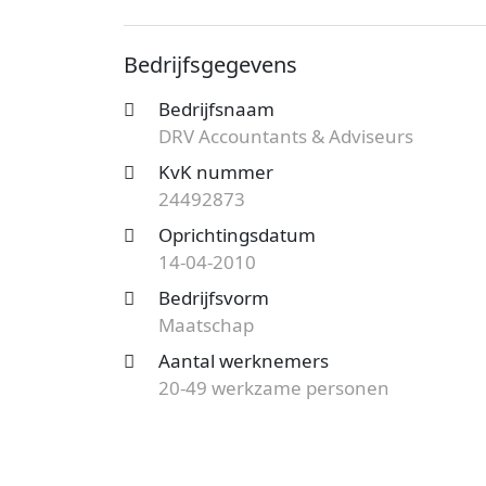
bij de KvK bekend onder nummer 244928
vestiging telt 20 werknemers. Onderstaand
Bedrijfsgegevens
Op zoek naar een accountantskantoor uit 
Bedrijfsnaam
mogelijkheden?
Start nu je gratis offer
DRV Accountants & Adviseurs
het aanbod en bespaar op de kosten!
KvK nummer
24492873
Oprichtingsdatum
14-04-2010
Bedrijfsvorm
Maatschap
Aantal werknemers
20-49 werkzame personen