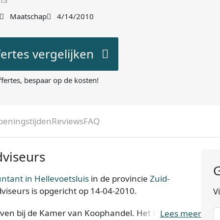
Maatschap
4/14/2010
fertes vergelijken
ffertes, bespaar op de kosten!
peningstijden
Reviews
FAQ
viseurs
G
ntant in Hellevoetsluis
in de provincie
Zuid-
viseurs is opgericht op 14-04-2010.
V
ven bij de Kamer van Koophandel. Het kantoor is
Lees meer