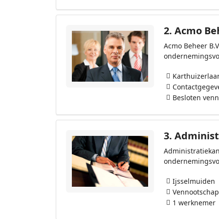
2.
Acmo Beh
Acmo Beheer B.V.
ondernemingsvo
Karthuizerlaa
Contactgegev
Besloten ven
3.
Administ
Administratiekan
ondernemingsvo
Ijsselmuiden
Vennootschap
1 werknemer