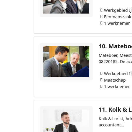
Werkgebied I
Eenmanszaak
1 werknemer
10.
Mateboe
Mateboer, Meest
08220185. De ac
Werkgebied I
Maatschap
1 werknemer
11.
Kolk & L
Kolk & Lorist, A
accountant…