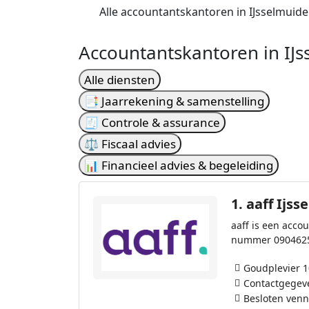
Alle accountantskantoren in IJsselmuid
Accountantskantoren in IJs
Alle diensten
📑 Jaarrekening & samenstelling
🧾 Controle & assurance
⚖️ Fiscaal advies
📊 Financieel advies & begeleiding
1.
aaff Ijss
aaff is een acco
nummer 090462
Goudplevier 1
Contactgegev
Besloten ven