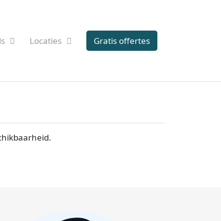
ds
Locaties
Gratis offertes
chikbaarheid.