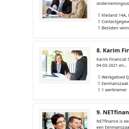
ondernemingsvo
Kleiland 14A,
Contactgegev
Besloten ven
8.
Karim Fin
Karim Financial 
04-03-2021 en…
Werkgebied I
Eenmanszaak
1 werknemer
9.
NETfinan
NETfinance is ee
een Eenmanszaa