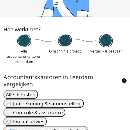
Hoe werkt het?
Alle
Omschrijf je project
Vergelijk & bespaar
accountantskantoren
in Leerdam
Accountantskantoren in Leerdam
vergelijken
Alle diensten
📑 Jaarrekening & samenstelling
🧾 Controle & assurance
⚖️ Fiscaal advies