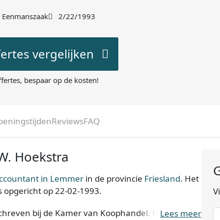
Eenmanszaak
2/22/1993
fertes vergelijken
ffertes, bespaar op de kosten!
peningstijden
Reviews
FAQ
W. Hoekstra
G
ccountant in Lemmer
in de provincie
Friesland
. Het
s opgericht op 22-02-1993.
V
schreven bij de Kamer van Koophandel. Het kantoor
Lees meer