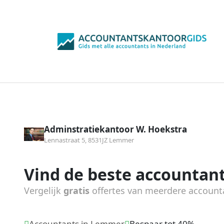
Adminstratiekantoor W. Hoekstra
Lennastraat 5, 8531JZ Lemmer
Vind de beste accountant
Vergelijk
gratis
offertes van meerdere account
Accountants in Lemmer
Bespaar tot 40%