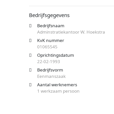
is bij de KvK bekend onder nummer 010
en de vestiging telt 1 werknemer. Onderst
Bedrijfsgegevens
Op zoek naar een accountantskantoor ui
Bedrijfsnaam
mogelijkheden?
Start nu je gratis offer
Adminstratiekantoor W. Hoekstra
het aanbod en bespaar op de kosten!
KvK nummer
01065545
Oprichtingsdatum
22-02-1993
Bedrijfsvorm
Eenmanszaak
Aantal werknemers
1 werkzaam persoon