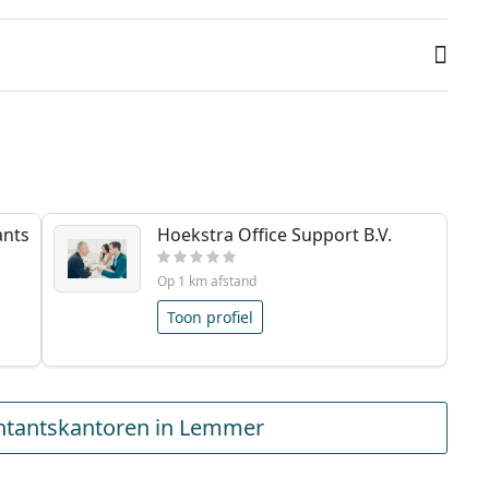
ants
Hoekstra Office Support B.V.
Op 1 km afstand
Toon profiel
ntantskantoren in Lemmer