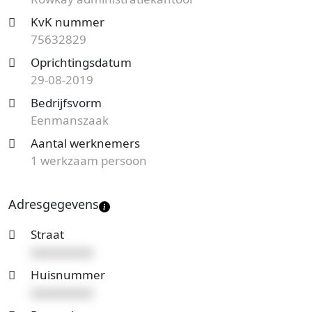
meer gegevens van dit bedrijf.
KvK nummer
Op zoek naar een accountantskantoor uit Meppel en
75632829
benieuwd naar de prijzen en mogelijkheden?
Start
Oprichtingsdatum
nu je gratis offerteaanvraag
en je ontvangt spoedig
29-08-2019
reactie. Vergelijk het aanbod en bespaar op de
Bedrijfsvorm
kosten!
Eenmanszaak
Aantal werknemers
1 werkzaam persoon
Adresgegevens
Straat
xxxxxxxxxx
Huisnummer
xxxxxxxxxx