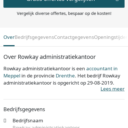
Vergelijk diverse offertes, bespaar op de kosten!
Over
Bedrijfsgegevens
Contactgegevens
Openingstijde
Over Rowkay administratiekantoor
Rowkay administratiekantoor is een
accountant in
Meppel
in de provincie
Drenthe
. Het bedrijf Rowkay
administratiekantoor is opgericht op 29-08-2019.
Lees meer
Rowkay administratiekantoor is ingeschreven bij de
Kamer van Koophandel. Het kantoor is bij de KvK
Bedrijfsgegevens
bekend onder nummer 75632829. De
ondernemingsvorm is een Eenmanszaak en de
Bedrijfsnaam
vestiging telt 1 werknemer. Onderstaand vind je
Rowkay administratiekantoor