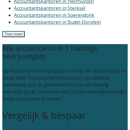
Accountantskantoren in Heythuysen
Accountantskantoren in Sterksel
Accountantskantoren in Soerendonk
Accountantskantoren in Budel-Dorplein
Toon meer
Alle accountants in 1 handige
bedrijvengids
Op Accountantskantoorgids.nl vind je alle accountants in
Nederland. De accountantskantoren zijn allemaal
handmatig voor je geselecteerd en in een handig
overzicht gezet, zodat het voor jou gemakkelijk is om de
beste accountant te vinden.
Vergelijk & bespaar