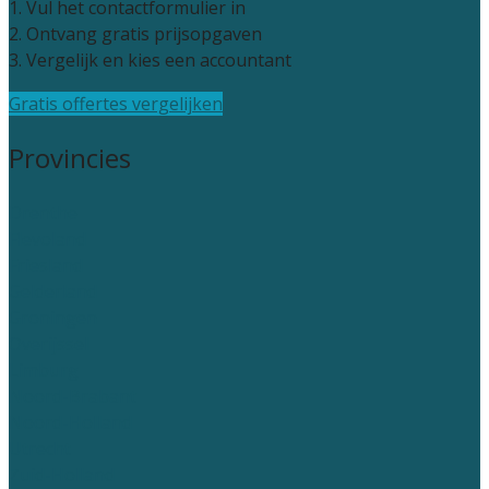
1. Vul het contactformulier in
2. Ontvang gratis prijsopgaven
3. Vergelijk en kies een accountant
Gratis offertes vergelijken
Provincies
Drenthe
Flevoland
Friesland
Gelderland
Groningen
Overijssel
Limburg
Noord-Brabant
Noord-Holland
Utrecht
Zuid-Holland