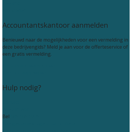
Zeeland
Alle steden
Accountantskantoor aanmelden
Benieuwd naar de mogelijkheden voor een vermelding in
deze bedrijvengids? Meld je aan voor de offerteservice of
een gratis vermelding.
Accountant leads kopen
Kantoor aanmelden
Hulp nodig?
Contact
Wie zijn wij?
Bel
085 005 0235
Veelgestelde vragen: particulieren
Veelgestelde vragen: bedrijven