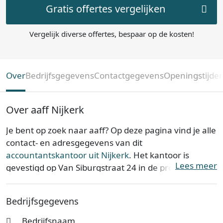
Gratis offertes vergelijken
Vergelijk diverse offertes, bespaar op de kosten!
Over
Bedrijfsgegevens
Contactgegevens
Openingstijde
Over aaff Nijkerk
Je bent op zoek naar aaff? Op deze pagina vind je alle
contact- en adresgegevens van dit
accountantskantoor uit Nijkerk
. Het kantoor is
Lees meer
gevestigd op Van Siburgstraat 24 in de provincie
Gelderland
. aaff is opgericht op 01-01-1970.
Bedrijfsgegevens
aaff is bij de Kamer van Koophandel bekend onder
KvK-nummer 09046256. De ondernemingsvorm van
Bedrijfsnaam