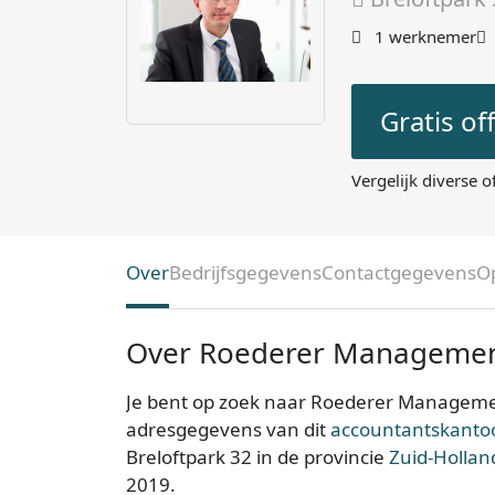
1 werknemer
Gratis of
Vergelijk diverse o
Over
Bedrijfsgegevens
Contactgegevens
O
Over Roederer Management
Je bent op zoek naar Roederer Management
adresgegevens van dit
accountantskantoo
Breloftpark 32 in de provincie
Zuid-Hollan
2019.