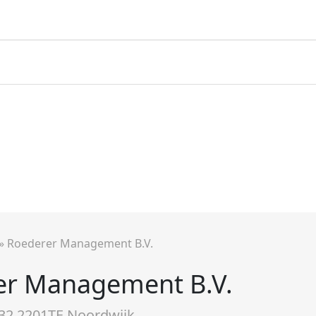
»
Roederer Management B.V.
er Management B.V.
 32 2201TE Noordwijk