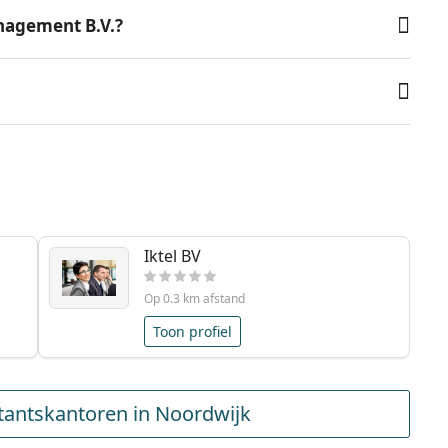
nagement B.V.?
Iktel BV
Op 0.3 km afstand
Toon profiel
antskantoren in Noordwijk