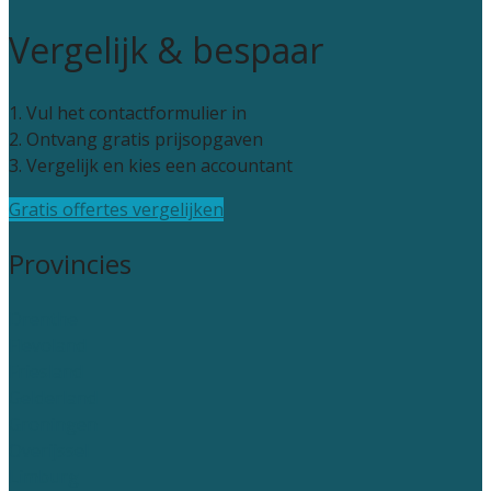
Vergelijk & bespaar
1. Vul het contactformulier in
2. Ontvang gratis prijsopgaven
3. Vergelijk en kies een accountant
Gratis offertes vergelijken
Provincies
Drenthe
Flevoland
Friesland
Gelderland
Groningen
Overijssel
Limburg