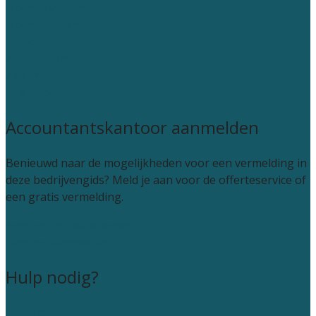
Noord-Brabant
Noord-Holland
Utrecht
Zuid-Holland
Zeeland
Alle steden
Accountantskantoor aanmelden
Benieuwd naar de mogelijkheden voor een vermelding in
deze bedrijvengids? Meld je aan voor de offerteservice of
een gratis vermelding.
Accountant leads kopen
Kantoor aanmelden
Hulp nodig?
Contact