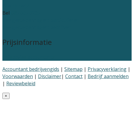
Wie zijn wij?
Bel
085 005 0235
Veelgestelde vragen: particulieren
Veelgestelde vragen: bedrijven
Prijsinformatie
Prijsadvies accountants
Accountant bedrijvengids
|
Sitemap
|
Privacyverklaring
|
Voorwaarden
|
Disclaimer
|
Contact
|
Bedrijf aanmelden
|
Reviewbeleid
×