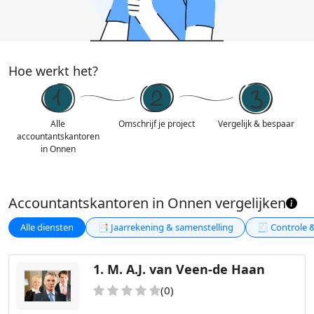
Hoe werkt het?
Alle
Omschrijf je project
Vergelijk & bespaar
accountantskantoren
in Onnen
Accountantskantoren in Onnen vergelijken
Alle diensten
📑 Jaarrekening & samenstelling
🧾 Controle 
1.
M. A.J. van Veen-de Haan
(0)