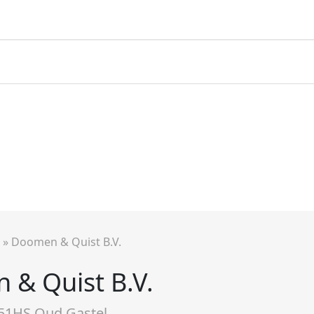
»
Doomen & Quist B.V.
& Quist B.V.
51HS Oud Gastel