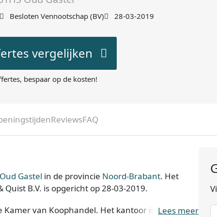
Besloten Vennootschap (BV)
28-03-2019
fertes vergelijken
ffertes, bespaar op de kosten!
peningstijden
Reviews
FAQ
G
 Oud Gastel
in de provincie
Noord-Brabant
. Het
 Quist B.V. is opgericht op 28-03-2019.
V
de Kamer van Koophandel. Het kantoor is bij de KvK
Lees meer