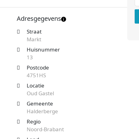
ernemingsvorm is een Besloten Vennootschap
0 werknemers. Onderstaand vind je meer gegevens
Adresgegevens
Straat
 Oud Gastel en benieuwd naar de prijzen en
Markt
teaanvraag
en je ontvangt spoedig reactie. Vergelijk
Huisnummer
13
Postcode
4751HS
Locatie
Oud Gastel
Gemeente
Halderberge
Regio
Noord-Brabant