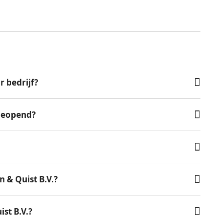
 bedrijf?
 geopend?
 & Quist B.V.?
st B.V.?