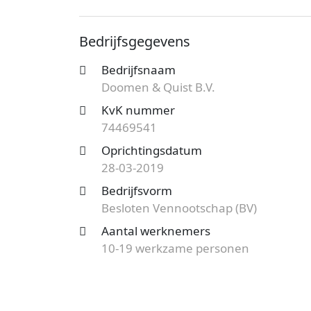
bekend onder nummer 74469541. De ond
(BV) en de vestiging aan de Markt telt 1
Bedrijfsgegevens
van dit bedrijf.
Bedrijfsnaam
Op zoek naar een accountantskantoor uit
Doomen & Quist B.V.
mogelijkheden?
Start nu je gratis offer
het aanbod en bespaar op de kosten!
KvK nummer
74469541
Oprichtingsdatum
28-03-2019
Bedrijfsvorm
Besloten Vennootschap (BV)
Aantal werknemers
10-19 werkzame personen