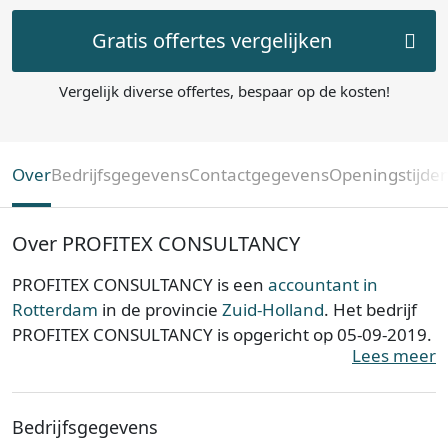
Gratis offertes vergelijken
Vergelijk diverse offertes, bespaar op de kosten!
Over
Bedrijfsgegevens
Contactgegevens
Openingstijde
Over PROFITEX CONSULTANCY
PROFITEX CONSULTANCY is een
accountant in
Rotterdam
in de provincie
Zuid-Holland
. Het bedrijf
PROFITEX CONSULTANCY is opgericht op 05-09-2019.
Lees meer
PROFITEX CONSULTANCY is ingeschreven bij de
Kamer van Koophandel. Het kantoor is bij de KvK
Bedrijfsgegevens
bekend onder nummer 75655144. De