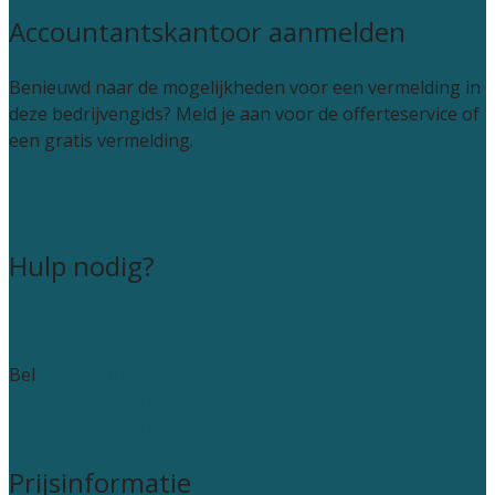
Accountantskantoor aanmelden
Benieuwd naar de mogelijkheden voor een vermelding in
deze bedrijvengids? Meld je aan voor de offerteservice of
een gratis vermelding.
Accountant leads kopen
Kantoor aanmelden
Hulp nodig?
Contact
Wie zijn wij?
Bel
085 005 0235
Veelgestelde vragen: particulieren
Veelgestelde vragen: bedrijven
Prijsinformatie