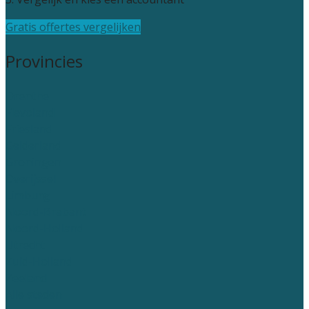
Gratis offertes vergelijken
Provincies
Drenthe
Flevoland
Friesland
Gelderland
Groningen
Overijssel
Limburg
Noord-Brabant
Noord-Holland
Utrecht
Zuid-Holland
Zeeland
Alle steden