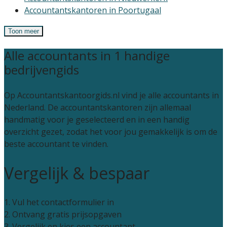
Accountantskantoren in Poortugaal
Toon meer
Alle accountants in 1 handige
bedrijvengids
Op Accountantskantoorgids.nl vind je alle accountants in
Nederland. De accountantskantoren zijn allemaal
handmatig voor je geselecteerd en in een handig
overzicht gezet, zodat het voor jou gemakkelijk is om de
beste accountant te vinden.
Vergelijk & bespaar
1. Vul het contactformulier in
2. Ontvang gratis prijsopgaven
3. Vergelijk en kies een accountant