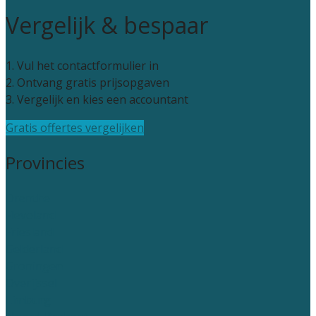
Vergelijk & bespaar
1. Vul het contactformulier in
2. Ontvang gratis prijsopgaven
3. Vergelijk en kies een accountant
Gratis offertes vergelijken
Provincies
Drenthe
Flevoland
Friesland
Gelderland
Groningen
Overijssel
Limburg