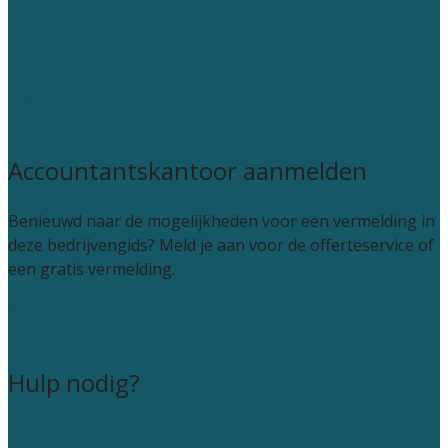
Noord-Brabant
Noord-Holland
Utrecht
Zuid-Holland
Zeeland
Alle steden
Accountantskantoor aanmelden
Benieuwd naar de mogelijkheden voor een vermelding in
deze bedrijvengids? Meld je aan voor de offerteservice of
een gratis vermelding.
Accountant leads kopen
Kantoor aanmelden
Hulp nodig?
Contact