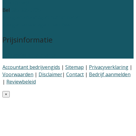
Wie zijn wij?
Bel
085 005 0235
Veelgestelde vragen: particulieren
Veelgestelde vragen: bedrijven
Prijsinformatie
Prijsadvies accountants
Accountant bedrijvengids
|
Sitemap
|
Privacyverklaring
|
Voorwaarden
|
Disclaimer
|
Contact
|
Bedrijf aanmelden
|
Reviewbeleid
×