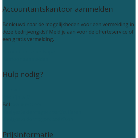
Accountantskantoor aanmelden
Benieuwd naar de mogelijkheden voor een vermelding in
deze bedrijvengids? Meld je aan voor de offerteservice of
een gratis vermelding.
Accountant leads kopen
Kantoor aanmelden
Hulp nodig?
Contact
Wie zijn wij?
Bel
085 005 0235
Veelgestelde vragen: particulieren
Veelgestelde vragen: bedrijven
Prijsinformatie