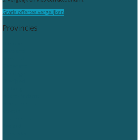
Gratis offertes vergelijken
Provincies
Drenthe
Flevoland
Friesland
Gelderland
Groningen
Overijssel
Limburg
Noord-Brabant
Noord-Holland
Utrecht
Zuid-Holland
Zeeland
Alle steden