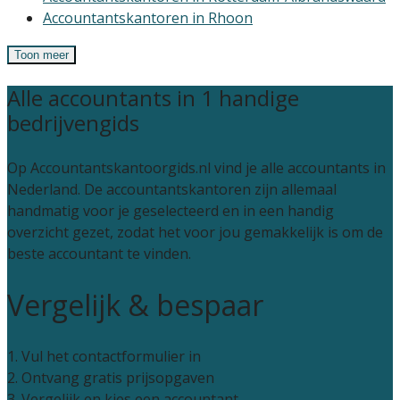
Accountantskantoren in Rhoon
Toon meer
Alle accountants in 1 handige
bedrijvengids
Op Accountantskantoorgids.nl vind je alle accountants in
Nederland. De accountantskantoren zijn allemaal
handmatig voor je geselecteerd en in een handig
overzicht gezet, zodat het voor jou gemakkelijk is om de
beste accountant te vinden.
Vergelijk & bespaar
1. Vul het contactformulier in
2. Ontvang gratis prijsopgaven
3. Vergelijk en kies een accountant