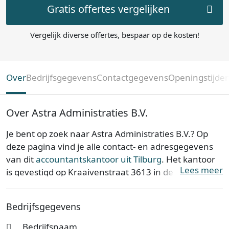
Gratis offertes vergelijken
Vergelijk diverse offertes, bespaar op de kosten!
Over
Bedrijfsgegevens
Contactgegevens
Openingstijde
Over Astra Administraties B.V.
Je bent op zoek naar Astra Administraties B.V.? Op
deze pagina vind je alle contact- en adresgegevens
van dit
accountantskantoor uit Tilburg
. Het kantoor
Lees meer
is gevestigd op Kraaivenstraat 3613 in de provincie
Noord-Brabant
. Astra Administraties B.V. is opgericht
op 09-07-2021.
Bedrijfsgegevens
Astra Administraties B.V. is bij de Kamer van
Bedrijfsnaam