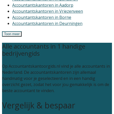
Accountantskantoren in Aadorp
Accountantskantoren in Vriezenveen
Accountantskantoren in Borne
Accountantskantoren in Deurningen
Toon meer
Alle accountants in 1 handige
bedrijvengids
Op Accountantskantoorgids.nl vind je alle accountants in
Nederland. De accountantskantoren zijn allemaal
handmatig voor je geselecteerd en in een handig
overzicht gezet, zodat het voor jou gemakkelijk is om de
beste accountant te vinden.
Vergelijk & bespaar