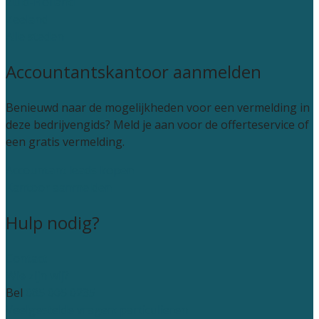
Zuid-Holland
Zeeland
Alle steden
Accountantskantoor aanmelden
Benieuwd naar de mogelijkheden voor een vermelding in
deze bedrijvengids? Meld je aan voor de offerteservice of
een gratis vermelding.
Accountant leads kopen
Kantoor aanmelden
Hulp nodig?
Contact
Wie zijn wij?
Bel
085 005 0235
Veelgestelde vragen: particulieren