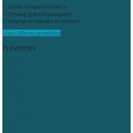
1. Vul het contactformulier in
2. Ontvang gratis prijsopgaven
3. Vergelijk en kies een accountant
Gratis offertes vergelijken
Provincies
Drenthe
Flevoland
Friesland
Gelderland
Groningen
Overijssel
Limburg
Noord-Brabant
Noord-Holland
Utrecht