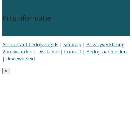
Veelgestelde vragen: bedrijven
Prijsinformatie
Prijsadvies accountants
Accountant bedrijvengids
|
Sitemap
|
Privacyverklaring
|
Voorwaarden
|
Disclaimer
|
Contact
|
Bedrijf aanmelden
|
Reviewbeleid
×