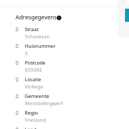
gsvorm is een Besloten vennootschap met
Schoollaan telt 1 werknemer. Onderstaand vind je
Adresgegevens
Straat
 Vinkega en benieuwd naar de prijzen en
Schoollaan
teaanvraag
en je ontvangt spoedig reactie. Vergelijk
Huisnummer
3
Postcode
8393RE
Locatie
Vinkega
Gemeente
Weststellingwerf
Regio
Friesland