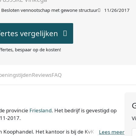
Besloten vennootschap met gewone structuur
11/26/2017
fertes vergelijken
ffertes, bespaar op de kosten!
peningstijden
Reviews
FAQ
G
de provincie
Friesland
. Het bedrijf is gevestigd op
-11-2017.
V
an Koophandel. Het kantoor is bij de KvK bekend
Lees meer