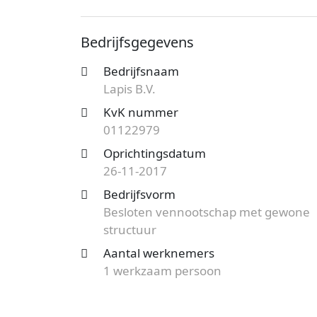
onder nummer 01122979. De ondernemin
gewone structuur en de vestiging aan de 
Bedrijfsgegevens
meer gegevens van dit bedrijf.
Bedrijfsnaam
Op zoek naar een accountantskantoor uit
Lapis B.V.
mogelijkheden?
Start nu je gratis offer
het aanbod en bespaar op de kosten!
KvK nummer
01122979
Oprichtingsdatum
26-11-2017
Bedrijfsvorm
Besloten vennootschap met gewone
structuur
Aantal werknemers
1 werkzaam persoon