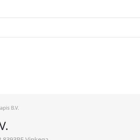
apis B.V.
V.
3 8393RE Vinkega