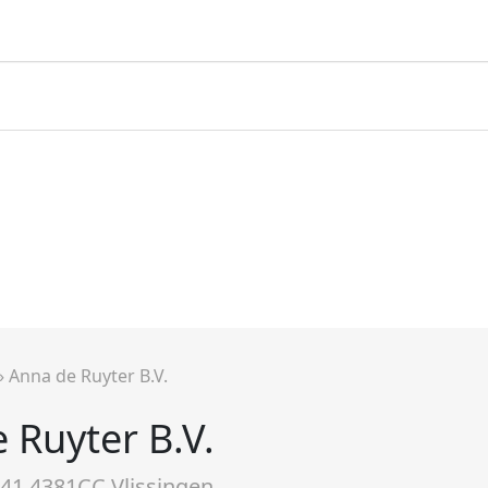
»
Anna de Ruyter B.V.
 Ruyter B.V.
41 4381CC Vlissingen