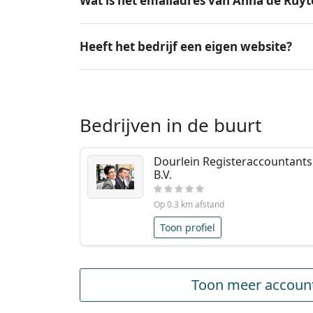
Wat is het emailadres van Anna de Ruyte
Heeft het bedrijf een eigen website?
Bedrijven in de buurt
Dourlein Registeraccountants
B.V.
Op 0.3 km afstand
Toon profiel
Toon meer account