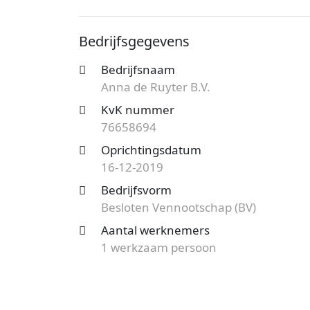
Anna de Ruyter B.V. is bij de Kamer va
De ondernemingsvorm van het dit kantoor
Bedrijfsgegevens
vestiging aan de Beursstraat telt 1 werkn
Bedrijfsnaam
Ben je op zoek naar een accountantskanto
Anna de Ruyter B.V.
tarieven?
Start nu je gratis offerteaanv
bij jou uit de buurt. Kies een vakkundig 
KvK nummer
76658694
Oprichtingsdatum
16-12-2019
Bedrijfsvorm
Besloten Vennootschap (BV)
Aantal werknemers
1 werkzaam persoon