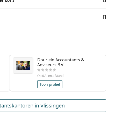
r B.V.?
Dourlein Accountants &
Adviseurs B.V.
Op 0.3 km afstand
Toon profiel
antskantoren in Vlissingen