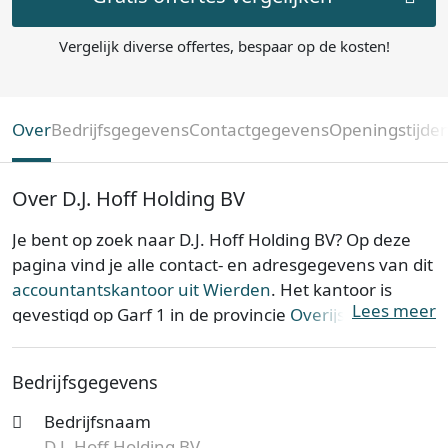
Vergelijk diverse offertes, bespaar op de kosten!
Over
Bedrijfsgegevens
Contactgegevens
Openingstijde
Over D.J. Hoff Holding BV
Je bent op zoek naar D.J. Hoff Holding BV? Op deze
pagina vind je alle contact- en adresgegevens van dit
accountantskantoor uit Wierden
. Het kantoor is
Lees meer
gevestigd op Garf 1 in de provincie
Overijssel
. D.J.
Hoff Holding BV is opgericht op 01-01-1994.
Bedrijfsgegevens
D.J. Hoff Holding BV is bij de Kamer van Koophandel
bekend onder KvK-nummer 06076384. De
Bedrijfsnaam
ondernemingsvorm van het dit kantoor is een
D.J. Hoff Holding BV