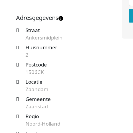
svorm is een Besloten Vennootschap (BV) en de
werknemer. Onderstaand vind je meer gegevens van
Adresgegevens
Straat
t Zaandam en benieuwd naar de prijzen en
Ankersmidplein
teaanvraag
en je ontvangt spoedig reactie. Vergelijk
Huisnummer
2
Postcode
1506CK
Locatie
Zaandam
Gemeente
Zaanstad
Regio
Noord-Holland