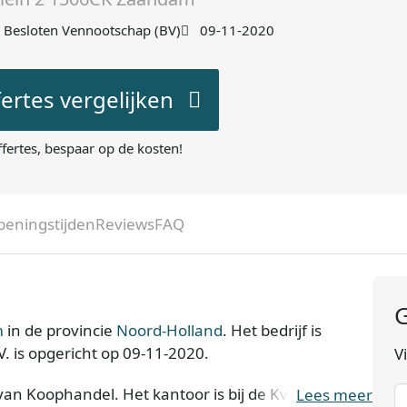
Besloten Vennootschap (BV)
09-11-2020
fertes vergelijken
ffertes, bespaar op de kosten!
peningstijden
Reviews
FAQ
G
m
in de provincie
Noord-Holland
. Het bedrijf is
. is opgericht op 09-11-2020.
V
 van Koophandel. Het kantoor is bij de KvK bekend
Lees meer