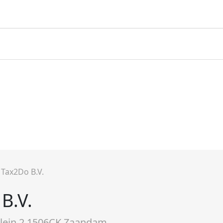
»
Tax2Do B.V.
B.V.
lein 2 1506CK Zaandam