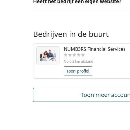
Heeft het bedrijf een eigen website?
Bedrijven in de buurt
NUMB3RS Financial Services
Op 0.3 km afstand
Toon profiel
Toon meer accoun