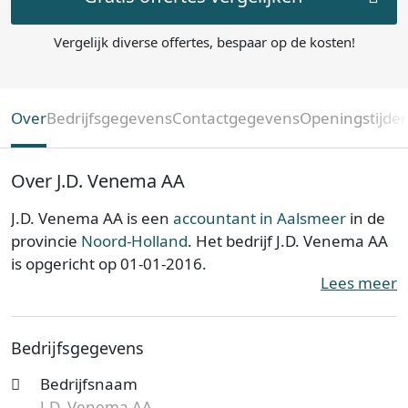
Vergelijk diverse offertes, bespaar op de kosten!
Over
Bedrijfsgegevens
Contactgegevens
Openingstijde
Over J.D. Venema AA
J.D. Venema AA is een
accountant in Aalsmeer
in de
provincie
Noord-Holland
. Het bedrijf J.D. Venema AA
is opgericht op 01-01-2016.
Lees meer
J.D. Venema AA is ingeschreven bij de Kamer van
Koophandel. Het kantoor is bij de KvK bekend onder
Bedrijfsgegevens
nummer 34238465. De ondernemingsvorm is een
Eenmanszaak en de vestiging telt 1 werknemer.
Bedrijfsnaam
Onderstaand vind je meer gegevens van dit bedrijf.
J.D. Venema AA