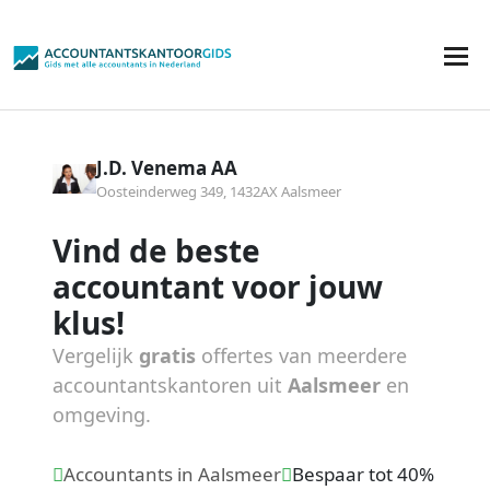
J.D. Venema AA
Oosteinderweg 349, 1432AX Aalsmeer
Vind de beste
accountant voor jouw
klus!
Vergelijk
gratis
offertes van meerdere
accountantskantoren uit
Aalsmeer
en
omgeving.
Accountants in Aalsmeer
Bespaar tot 40%