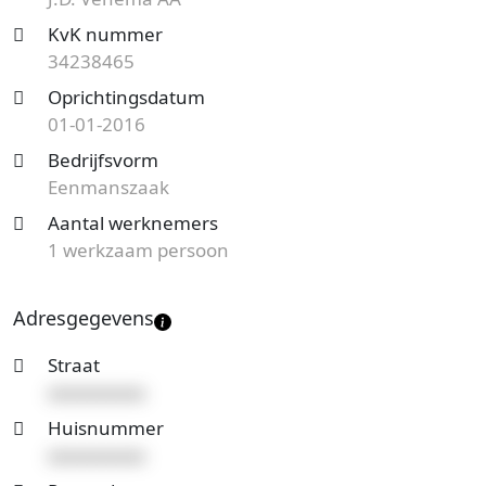
Op zoek naar een accountantskantoor uit Aalsmeer
KvK nummer
en benieuwd naar de prijzen en mogelijkheden?
34238465
Start nu je gratis offerteaanvraag
en je ontvangt
Oprichtingsdatum
spoedig reactie. Vergelijk het aanbod en bespaar op
01-01-2016
de kosten!
Bedrijfsvorm
Eenmanszaak
Aantal werknemers
1 werkzaam persoon
Adresgegevens
Straat
xxxxxxxxxx
Huisnummer
xxxxxxxxxx