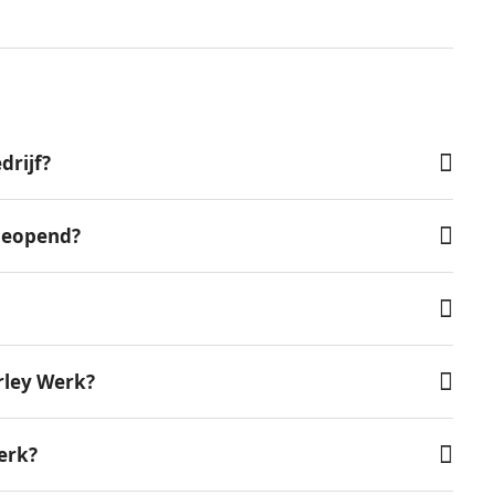
drijf?
 geopend?
rley Werk?
erk?