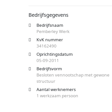
bekend onder nummer 34162490. De ond
met gewone structuur en de vestiging a
Bedrijfsgegevens
vind je meer gegevens van dit bedrijf.
Bedrijfsnaam
Op zoek naar een accountantskantoor uit
Pemberley Werk
mogelijkheden?
Start nu je gratis offer
het aanbod en bespaar op de kosten!
KvK nummer
34162490
Oprichtingsdatum
05-09-2011
Bedrijfsvorm
Besloten vennootschap met gewone
structuur
Aantal werknemers
1 werkzaam persoon