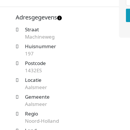
ernemingsvorm is een Besloten vennootschap
an de Machineweg telt 1 werknemer. Onderstaand
Adresgegevens
Straat
 Aalsmeer en benieuwd naar de prijzen en
Machineweg
teaanvraag
en je ontvangt spoedig reactie. Vergelijk
Huisnummer
197
Postcode
1432ES
Locatie
Aalsmeer
Gemeente
Aalsmeer
Regio
Noord-Holland