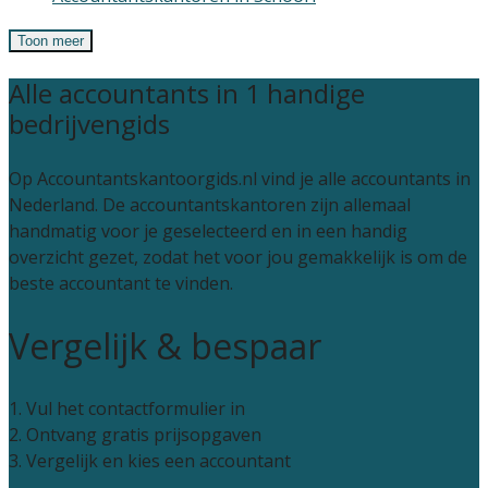
Toon meer
Alle accountants in 1 handige
bedrijvengids
Op Accountantskantoorgids.nl vind je alle accountants in
Nederland. De accountantskantoren zijn allemaal
handmatig voor je geselecteerd en in een handig
overzicht gezet, zodat het voor jou gemakkelijk is om de
beste accountant te vinden.
Vergelijk & bespaar
1. Vul het contactformulier in
2. Ontvang gratis prijsopgaven
3. Vergelijk en kies een accountant