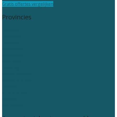
Gratis offertes vergelijken
Provincies
Drenthe
Flevoland
Friesland
Gelderland
Groningen
Overijssel
Limburg
Noord-Brabant
Noord-Holland
Utrecht
Zuid-Holland
Zeeland
Alle steden