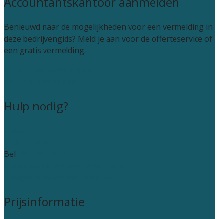
Accountantskantoor aanmelden
Benieuwd naar de mogelijkheden voor een vermelding in
deze bedrijvengids? Meld je aan voor de offerteservice of
een gratis vermelding.
Accountant leads kopen
Kantoor aanmelden
Hulp nodig?
Contact
Wie zijn wij?
Bel
085 005 0235
Veelgestelde vragen: particulieren
Veelgestelde vragen: bedrijven
Prijsinformatie