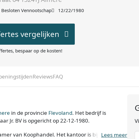
Besloten Vennootschap
12/22/1980
fertes vergelijken
ffertes, bespaar op de kosten!
peningstijden
Reviews
FAQ
G
mere
in de provincie
Flevoland
. Het bedrijf is
aar Jr. BV is opgericht op 22-12-1980.
V
 Kamer van Koophandel. Het kantoor is bij de KvK
Lees meer