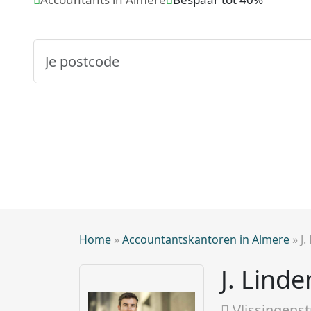
Home
»
Accountantskantoren in Almere
»
J.
J. Linde
Vlissingenst