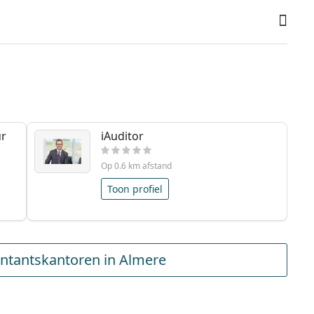
ur
iAuditor
Op 0.6 km afstand
Toon profiel
ntantskantoren in Almere