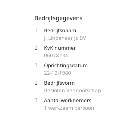
bekend onder nummer 06078234. De ond
de vestiging aan de Vlissingenstraat tel
Bedrijfsgegevens
van dit bedrijf.
Bedrijfsnaam
Op zoek naar een accountantskantoor uit
J. Lindenaar Jr. BV
mogelijkheden?
Start nu je gratis offer
het aanbod en bespaar op de kosten!
KvK nummer
06078234
Oprichtingsdatum
22-12-1980
Bedrijfsvorm
Besloten Vennootschap
Aantal werknemers
1 werkzaam persoon