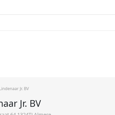
 Lindenaar Jr. BV
naar Jr. BV
raat 64 1324TJ Almere