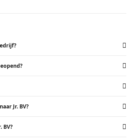
edrijf?
 geopend?
aar Jr. BV?
r. BV?