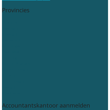
Provincies
Drenthe
Flevoland
Friesland
Gelderland
Groningen
Overijssel
Limburg
Noord-Brabant
Noord-Holland
Utrecht
Zuid-Holland
Zeeland
Alle steden
Accountantskantoor aanmelden