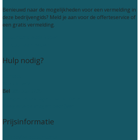
Benieuwd naar de mogelijkheden voor een vermelding in
deze bedrijvengids? Meld je aan voor de offerteservice of
een gratis vermelding.
Accountant leads kopen
Kantoor aanmelden
Hulp nodig?
Contact
Wie zijn wij?
Bel
085 005 0235
Veelgestelde vragen: particulieren
Veelgestelde vragen: bedrijven
Prijsinformatie
Prijsadvies accountants