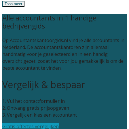
Toon meer
Alle accountants in 1 handige
bedrijvengids
Op Accountantskantoorgids.nl vind je alle accountants in
Nederland. De accountantskantoren zijn allemaal
handmatig voor je geselecteerd en in een handig
overzicht gezet, zodat het voor jou gemakkelijk is om de
beste accountant te vinden.
Vergelijk & bespaar
1. Vul het contactformulier in
2. Ontvang gratis prijsopgaven
3. Vergelijk en kies een accountant
Gratis offertes vergelijken