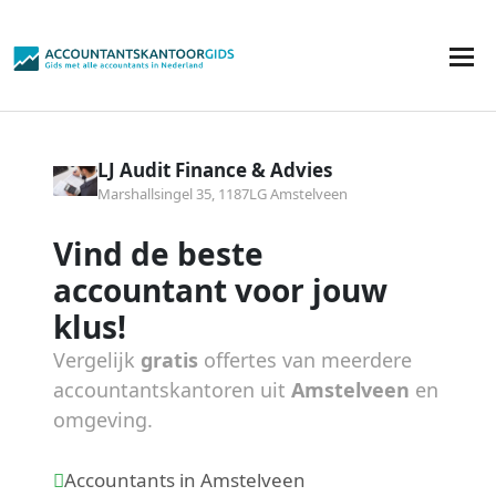
LJ Audit Finance & Advies
Marshallsingel 35, 1187LG Amstelveen
Vind de beste
accountant voor jouw
klus!
Vergelijk
gratis
offertes van meerdere
accountantskantoren uit
Amstelveen
en
omgeving.
Accountants in Amstelveen