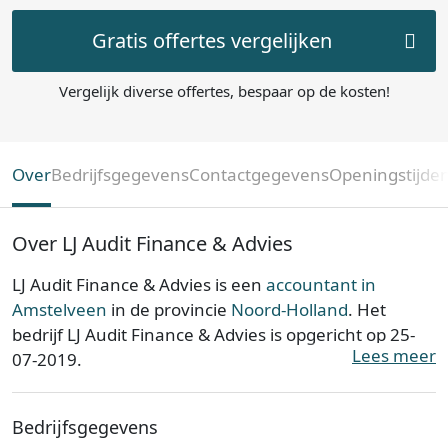
Gratis offertes vergelijken
Vergelijk diverse offertes, bespaar op de kosten!
Over
Bedrijfsgegevens
Contactgegevens
Openingstijde
Over LJ Audit Finance & Advies
LJ Audit Finance & Advies is een
accountant in
Amstelveen
in de provincie
Noord-Holland
. Het
bedrijf LJ Audit Finance & Advies is opgericht op 25-
Lees meer
07-2019.
LJ Audit Finance & Advies is ingeschreven bij de
Bedrijfsgegevens
Kamer van Koophandel. Het kantoor is bij de KvK