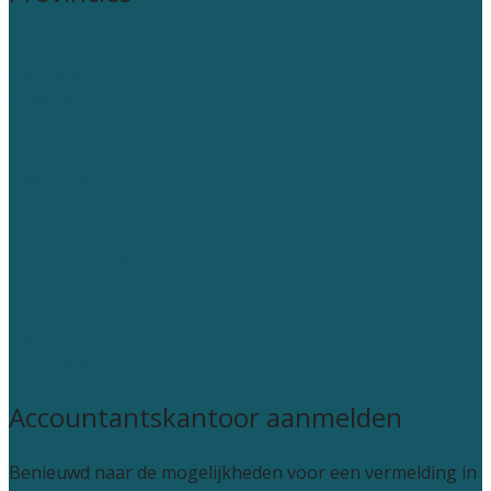
Drenthe
Flevoland
Friesland
Gelderland
Groningen
Overijssel
Limburg
Noord-Brabant
Noord-Holland
Utrecht
Zuid-Holland
Zeeland
Alle steden
Accountantskantoor aanmelden
Benieuwd naar de mogelijkheden voor een vermelding in