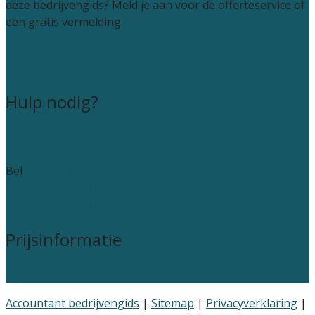
deze bedrijvengids? Meld je aan voor de offerteservice of
een gratis vermelding.
Accountant leads kopen
Kantoor aanmelden
Hulp nodig?
Contact
Wie zijn wij?
Bel
085 005 0235
Veelgestelde vragen: particulieren
Veelgestelde vragen: bedrijven
Prijsinformatie
Prijsadvies accountants
Accountant bedrijvengids
|
Sitemap
|
Privacyverklaring
|