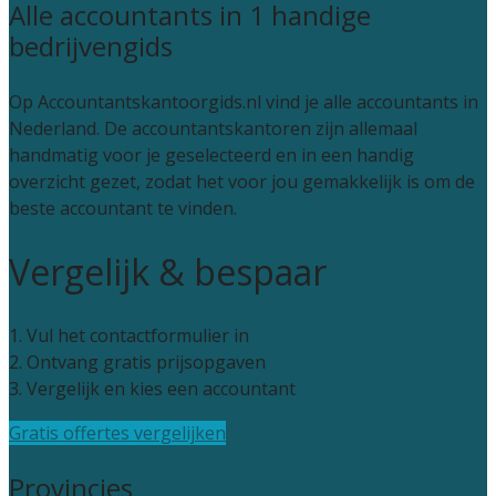
Alle accountants in 1 handige
bedrijvengids
Op Accountantskantoorgids.nl vind je alle accountants in
Nederland. De accountantskantoren zijn allemaal
handmatig voor je geselecteerd en in een handig
overzicht gezet, zodat het voor jou gemakkelijk is om de
beste accountant te vinden.
Vergelijk & bespaar
1. Vul het contactformulier in
2. Ontvang gratis prijsopgaven
3. Vergelijk en kies een accountant
Gratis offertes vergelijken
Provincies